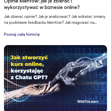
Opinie klientów: jak je zbierać i
wykorzystywać w biznesie online?
Jak zbierać opinie? Jak je analizować? Jak wdrażać zmiany
na podstawie feedbacku klientów? Jak reagować na
komentarze negatywne? Jak wykorzystać pozytywne głosy
w marketingu?
Poznaj całą historię