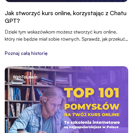
Jak stworzyć kurs online, korzystając z Chatu
GPT?
Dzięki tym wskazówkom możesz stworzyć kurs online,
który nie będzie miał sobie równych. Sprawdź, jak przekuć
zagrożenie spowodowane rozwojem sztucznej inteligencji i
chatbotów, takich jak Chat GPT, w technologiczną
Poznaj całą historię
przewagę, która pozwoli wyprzedzić konkurencję