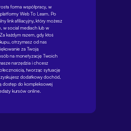
rosta forma współpracy, w
 platformy
Web To Learn
. Po
y link afiliacyjny, który możesz
e, w social mediach lub w
Za każdym razem, gdy ktoś
zakupu, otrzymasz od nas
ziękowanie za Twoją
posób na monetyzację Twoich
 nasze narzędzia i chcesz
połecznością, tworząc sytuację
y zyskujesz dodatkowy dochód,
ją dostęp do kompleksowej
zedaży kursów online.