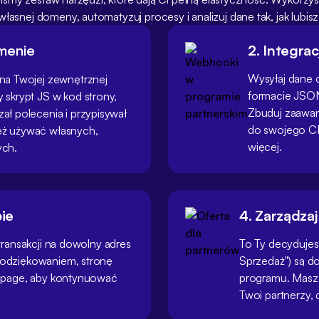
własnej domeny, automatyzuj procesy i analizuj dane tak, jak lubisz
omenie
2. Integra
Wysyłaj dane o
 na Twojej zewnętrznej
formacie JSO
 skrypt JS w kod strony,
Zbuduj zaawa
ał polecenia i przypisywał
do swojego CR
eż używać własnych,
więcej.
ych.
pie
4. Zarządzaj
 transakcji na dowolny adres
To Ty decydujesz
 podziękowaniem, stronę
Sprzedaż") są 
ng page, aby kontynuować
programu. Masz 
Twoi partnerzy, 