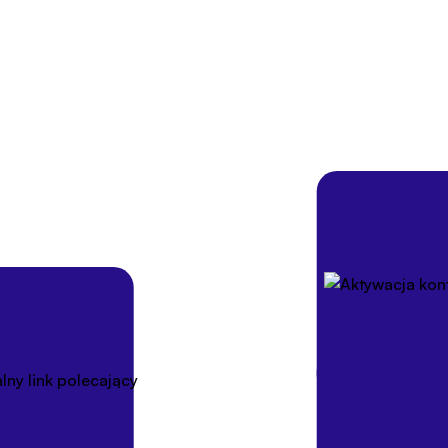
jektowany dla Twojej wyg
rski
Web To Learn
stworzyliśmy z myślą o prostocie i transparentn
tem od marketingu, aby zacząć zarabiać. Wszystkie kluczowe op
nięcie ręki w intuicyjnym panelu, a start zajmie Ci dosłownie kilka
 proste zasady - włącz program
 rodzaj wynagrodzenia i
Wszystko skonfigurujesz prosto
Twój gotowy link polecający - 
użycia link zaraz po rejestracji
produkty, dodając do ich adre
polecajacy=twojlogin.
anelu - w dedykowanym panelu