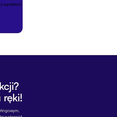
m - aktywuj pole na kody
by zwiększyć
ej promowanie przez
nkcji?
ręki!
ketingowym,
aj potencjał