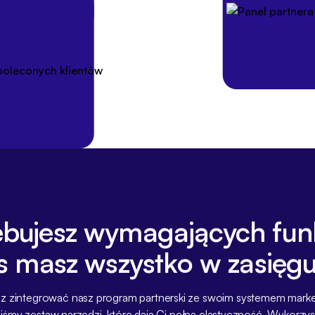
 linków z przypisaną prowizją i
 kogo polecił.
Większa sprzedaż dzięki rabato
rabatowe jednym kliknięciem, a
atrakcyjność oferty i ułatwić j
partnerów.
ebujesz wymagających fu
s masz wszystko w zasięgu 
sz zintegrować nasz program partnerski ze swoim systemem mar
iśmy zestaw narzędzi, które dają Ci pełną elastyczność. Wykorzyst