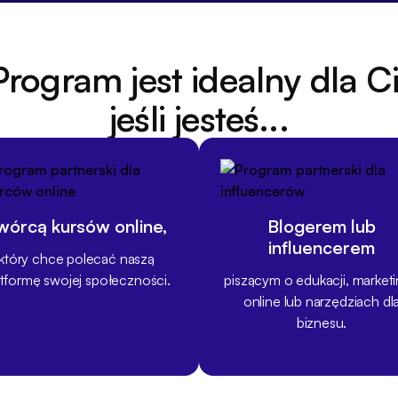
Program jest idealny dla C
jeśli jesteś...
wórcą kursów online,
Blogerem lub
influencerem
który chce polecać naszą
atformę swojej społeczności.
piszącym o edukacji, market
online lub narzędziach dl
biznesu.