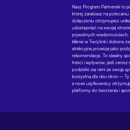
Nasz Program Partnerski to p
której zarabiasz na polecaniu
dołączeniu otrzymujesz unikaln
udostępniać na swojej stroni
prywatnych wiadomościach. 
kliknie w Twój link i dokona 
atrakcyjną prowizję jako pod
rekomendację. To idealny s
treści i wpływów, jeśli cenisz
podzielić się nimi ze swoją s
korzystną dla obu stron – T
a nowi użytkownicy otrzymu
platformy do tworzenia i spr