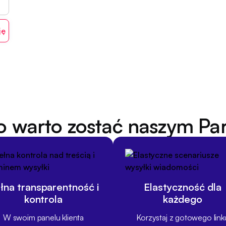
o warto zostać naszym Pa
łna transparentność i
Elastyczność dla
kontrola
każdego
W swoim panelu klienta
Korzystaj z gotowego link