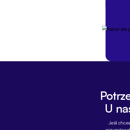
znajdziesz listę gotowych
sprawdzisz dokładnie, kto
Potrz
U na
Jeśli chce
przygotowal