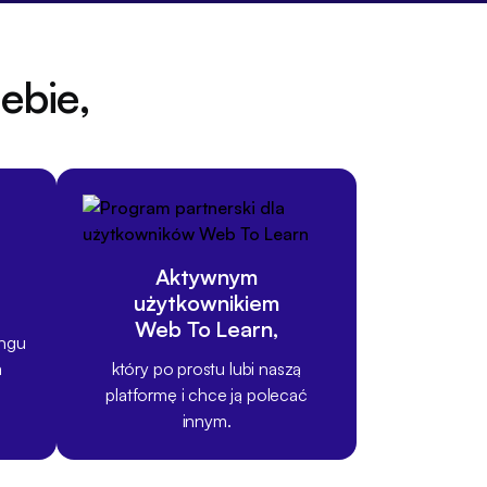
iebie,
Aktywnym
użytkownikiem
Web To Learn
,
ingu
a
który po prostu lubi naszą
platformę i chce ją polecać
innym.