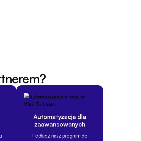
rtnerem?
Automatyzacja dla
zaawansowanych
u
Podłącz nasz program do