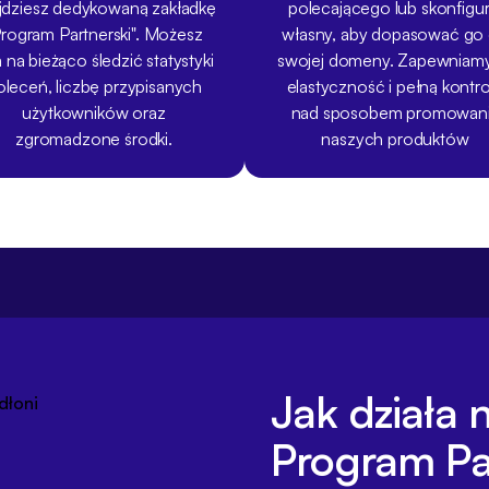
jdziesz dedykowaną zakładkę
polecającego lub skonfigur
Program Partnerski". Możesz
własny, aby dopasować go
 na bieżąco śledzić statystyki
swojej domeny. Zapewniamy
oleceń, liczbę przypisanych
elastyczność i pełną kontro
użytkowników oraz
nad sposobem promowan
zgromadzone środki.
naszych produktów
Jak działa
Program Pa