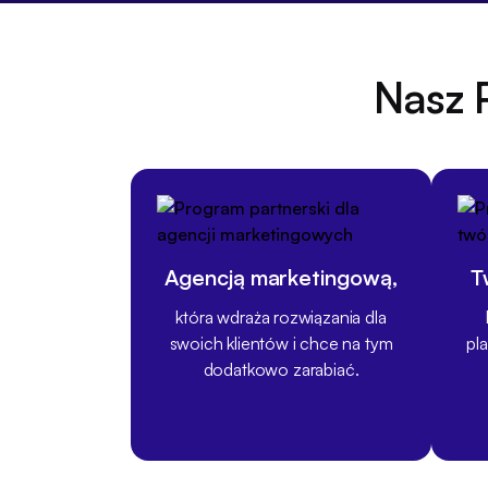
Nasz 
Agencją marketingową,
T
która wdraża rozwiązania dla
swoich klientów i chce na tym
pl
dodatkowo zarabiać.