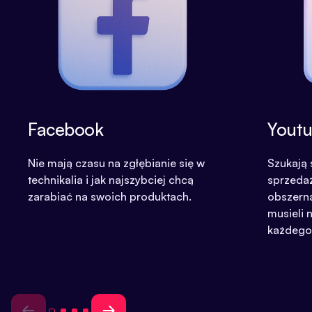
Facebook
Yout
Nie mają czasu na zgłębianie się w
Szukają 
technikalia i jak najszybciej chcą
sprzedaż
zarabiać na swoich produktach.
obszerną
musieli
każdego