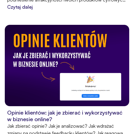
ale sposób na zwiększenie zaangażowania uczestników,
Czytaj dalej
zmotywowanie ich do przejścia całego procesu
nauczania oraz ułatwienie im przyswojenia nowej wiedzy.
Dowiedz się więc, jak wzbogacić własne szkolenia o
elementy interaktywne!
Opinie klientów: jak je zbierać i wykorzystywać
w biznesie online?
Jak zbierać opinie? Jak je analizować? Jak wdrażać
zmiany na podstawie feedbacku klientów? Jak reagować