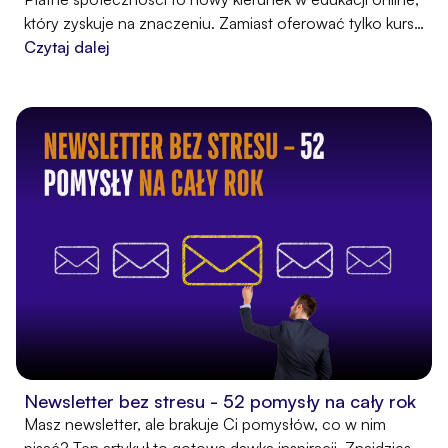
który zyskuje na znaczeniu. Zamiast oferować tylko kurs,
budujesz aktywną grupę, która uczy się razem, zyskuje
Czytaj dalej
wsparcie i tworzy relacje. W artykule pokazujemy, jak taka
społeczność może stać się źródłem stałego dochodu i
realnej wartości, której nie zastąpi żadna AI.
Newsletter bez stresu - 52 pomysły na cały rok
Masz newsletter, ale brakuje Ci pomysłów, co w nim
pisać? Ten artykuł to gotowa dawka inspiracji. Znajdziesz