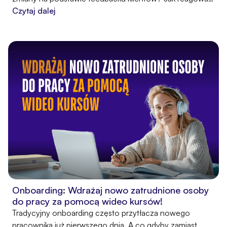
na komentarze negatywne? Jak wykorzystać pozytywne
Czytaj dalej
głosy w marketingu?
Onboarding: Wdrażaj nowo zatrudnione osoby
do pracy za pomocą wideo kursów!
Tradycyjny onboarding często przytłacza nowego
pracownika już pierwszego dnia. A co gdyby zamiast