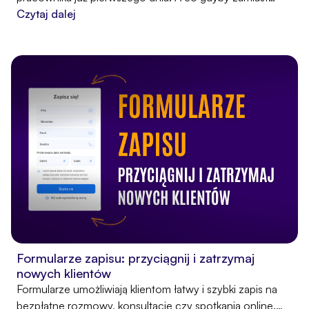
sterty dokumentów dać mu angażujący kurs wideo?
Czytaj dalej
Sprawdź, jak firmy z całego świata oszczędzają czas i
pieniądze, wdrażając pracowników poprzez dynamiczne,
interaktywne materiały, które naprawdę działają.
Formularze zapisu: przyciągnij i zatrzymaj
nowych klientów
Formularze umożliwiają klientom łatwy i szybki zapis na
bezpłatne rozmowy, konsultacje czy spotkania online.