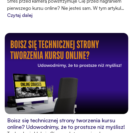
Stres przed kamerą powstrzymuje Cię przed nagraniem
pierwszego kursu online? Nie jesteś sam. W tym artykule
pokażemy, skąd bierze się lęk przed nagrywaniem i jak go
Czytaj dalej
skutecznie przełamać. Dowiesz się, dlaczego warto
pokonać ten strach i jak wideo może stać się Twoim
największym atutem w budowaniu zaufania i docieraniu
do odbiorców.
Boisz się technicznej strony tworzenia kursu
online? Udowodnimy, że to prostsze niż myślisz!