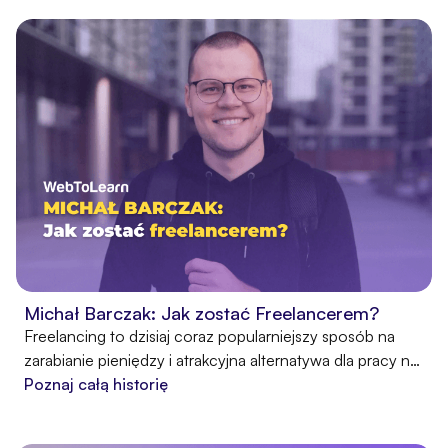
jako Pan od Gitary. Jest on nie tylko nauczycielem i
muzykiem, ale również twórcą kursów internetowych i
popularnym YouTuberem. Ostatnio opowiedział nam o
tym, jak zaczęła się jego przygoda z nauczaniem online.
Michał Barczak: Jak zostać Freelancerem?
Freelancing to dzisiaj coraz popularniejszy sposób na
zarabianie pieniędzy i atrakcyjna alternatywa dla pracy na
etacie. Doskonale wie o tym Michał Barczak, który nie
Poznaj całą historię
tylko sam realizuje się jako freelancer, ale pomaga
również rozpocząć taką karierę innym osobom.