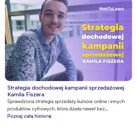
liczne historie klientów Pawła.
Strategia dochodowej kampanii sprzedażowej
Kamila Fiszera
Sprawdzona strategia sprzedaży kursów online i innych
produktów cyfrowych, która działa nawet bez
społeczności, prowadzenia webinariów i dużych
Poznaj całą historię
nakładów finansowych.