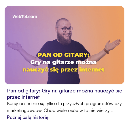
Pan od gitary: Gry na gitarze można nauczyć się
przez internet
Kursy online nie są tylko dla przyszłych programistów czy
marketingowców. Choć wiele osób w to nie wierzy,
można dzięki nim nauczyć się również tańczyć, ale i grać
Poznaj całą historię
na gitarze. Dowodzi tego Wojtek Koćwin, znany w sieci