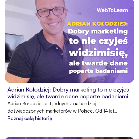
ambitnego przedsiębiorcy, który zyskał finansową
niezależność oraz swobodę miejsca pracy.
Adrian Kołodziej: Dobry marketing to nie czyjeś
widzimisię, ale twarde dane poparte badaniami
Adrian Kołodziej jest jednym z najbardziej
doświadczonych marketerów w Polsce. Od 14 lat
pomaga wielu autorom i trenerom skalować ich biznesy
Poznaj całą historię
w Internecie. Sam, tworząc i sprzedając kursy online,
zarabia około 150 000 – 250 000 złotych miesięcznie.