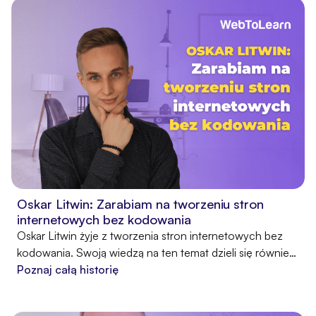
Niedawno opowiedział nam o specyfice freelancingu i
zdradził kilka cennych wskazówek, które mogą przydać
się twórcom, którzy chcą pracować na własną rękę,
cieszyć się swobodą i niezależnością finansową.
Oskar Litwin: Zarabiam na tworzeniu stron
internetowych bez kodowania
Oskar Litwin żyje z tworzenia stron internetowych bez
kodowania. Swoją wiedzą na ten temat dzieli się również
z innymi osobami, które nie posiadają umiejętności
Poznaj całą historię
programistycznych. Jego działalność w sieci pomogła
mu przejść drogę od zadłużonego migranta do