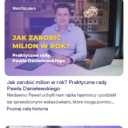
Obecnie dąży do tego, by do 2030 roku pomóc 1 000
trenerów przekroczyć 1 000 000 złotych przychodu.
Jak zarobić milion w rok? Praktyczne rady
Pawła Danielewskiego
Niedawno Paweł uchylił nam rąbka tajemnicy i podzielił
się sprawdzonymi wskazówkami, które mogą pomóc
rozwinąć dobrze prosperujący biznes online. Wdrożenie
Poznaj całą historię
tych rad w życie to realna szansa, by podnieść sprzedaż i
w rok zarobić nawet 1 000 000 złotych. Dowodzą tego