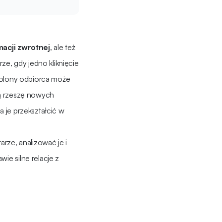
macji zwrotnej
, ale też
rze, gdy jedno kliknięcie
wolony odbiorca może
łą rzeszę nowych
 je przekształcić w
rze, analizować je i
e silne relacje z