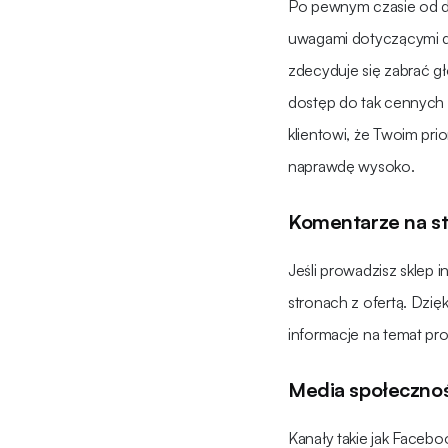
Po pewnym czasie od do
uwagami dotyczącymi d
zdecyduje się zabrać g
dostęp do tak cennych 
klientowi, że Twoim pri
naprawdę wysoko.
Komentarze na str
Jeśli prowadzisz sklep
stronach z ofertą. Dzi
informacje na temat pr
Media społeczno
Kanały takie jak Faceboo