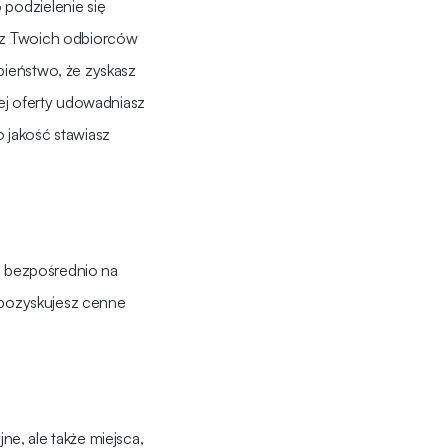
podzielenie się
 z Twoich odbiorców
ieństwo, że zyskasz
ej oferty udowadniasz
o jakość stawiasz
n bezpośrednio na
 pozyskujesz cenne
ne, ale także miejsca,