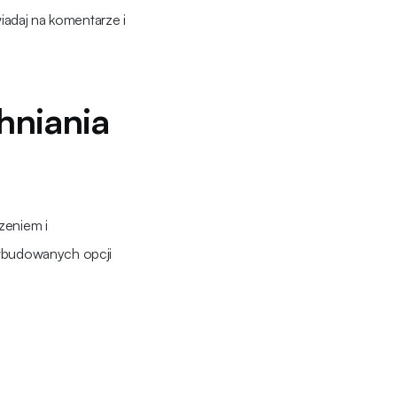
wiadaj na komentarze i
hniania
zeniem i
 wbudowanych opcji