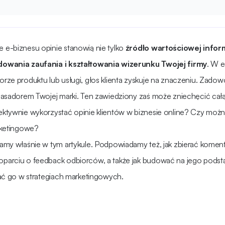
e-biznesu opinie stanowią nie tylko
źródło wartościowej infor
owania zaufania i kształtowania wizerunku Twojej firmy
. W e
rze produktu lub usługi, głos klienta zyskuje na znaczeniu. Zado
basadorem Twojej marki. Ten zawiedziony zaś może zniechęcić ca
ktywnie wykorzystać opinie klientów w biznesie online? Czy można
rketingowe?
my właśnie w tym artykule. Podpowiadamy też, jak zbierać komenta
arciu o feedback odbiorców, a także jak budować na jego podstawi
wać go w strategiach marketingowych.