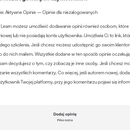
ie: Aktywne Opinie – Opinie dla niezalogowanych
 Learn możesz umożliwić dodawanie opinii również osobom, które 
niowej lub nie posiadają konta użytkownika. Umożliwia Ci to link, k
dego szkolenia. Jeśli chcesz możesz udostępnić go swoim kliento
o do nich mailem. Wszystkie dodane w ten sposób opinie oczekują 
m sam decydujesz o tym, czy zobaczą je inne osoby. Jeśli chcesz 
anie wszystkich komentarzy. Co więcej, jeśli autorem nowej, dodan
ytkownik Twojej platformy, przy jego komentarzu pojawi się infor