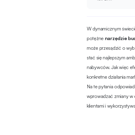
W dynamicznym świecie 
potężne
narzędzie bud
może przesądzić o wybo
stać się najlepszym am
nabywców. Jak więc efe
konkretne działania ma
Na te pytania odpowiada
wprowadzać zmiany w op
klientami i wykorzysty