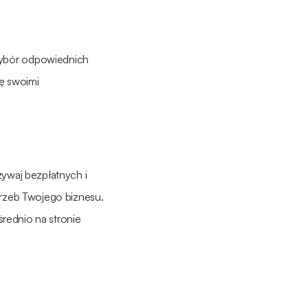
wybór odpowiednich
ię swoimi
żywaj bezpłatnych i
trzeb Twojego biznesu.
średnio na stronie