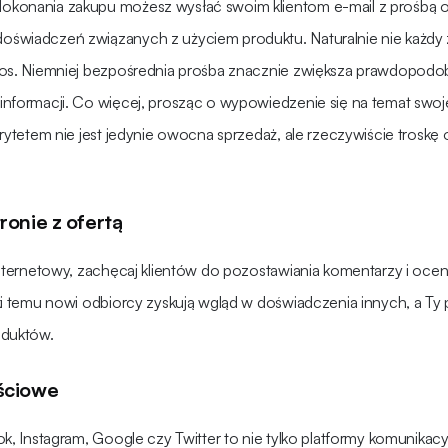
konania zakupu możesz wysłać swoim klientom e-mail z prośbą o 
oświadczeń związanych z użyciem produktu. Naturalnie nie każdy
łos. Niemniej bezpośrednia prośba znacznie zwiększa prawdopodob
informacji. Co więcej, prosząc o wypowiedzenie się na temat swoj
orytetem nie jest jedynie owocna sprzedaż, ale rzeczywiście troskę 
onie z ofertą
 internetowy, zachęcaj klientów do pozostawiania komentarzy i oce
ęki temu nowi odbiorcy zyskują wgląd w doświadczenia innych, a Ty
oduktów.
ściowe
k, Instagram, Google czy Twitter to nie tylko platformy komunikacyj