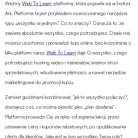
Weźmy
Web To Learn
, platformę, która pojawiła się w historii
Ani. Platforma ta jest przykładem nowoczesnego narzędzia
typu „wszystko w jednym”. Co to znaczy? Oznacza to, że
zawiera absolutnie wszystko, czego potrzebujesz. Dzięki niej
możesz uruchomić i prowadzić kurs online, bez korzystania z
kilku platform naraz.
Web To Learn
daje Ci wszystko, czego
potrzebujesz: hosting wideo i materiałów, kreator stron
sprzedażowych, wbudowane płatności, a nawet narzędzia
marketingowe do promocji kursu.
Zamiast godzinami kombinować "jak to wszystko połączyć",
dostajesz coś, co można określić jako „plan działania”.
Platforma prowadzi Cię za rękę: od wgrania lekcji, przez
ustawienie ceny i kuponów rabatowych, po opublikowanie
oferty dla klientów. Jaka jest w tym wszystkim Twoja rola?