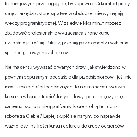
learningowych prześcigają się, by zapewnić Ci komfort pracy,
dając narzędzia, które są łatwe w obsłudze i nie wymagają
wiedzy programistycznej​. W zaledwie kilka minut możesz
zbudować profesjonalnie wyglądającą stronę kursu i
uzupełnić ją treścią. Klikasz, przeciągasz elementy i wybierasz
spośród gotowych szablonów.
Nie ma sensu wyważać otwartych drzwi, jak stwierdzono w
pewnym popularnym podcaście dla przedsiębiorców, "jeśli nie
masz umiejętności technicznych, to nie ma sensu tworzyć
kursu na własnej stronie". Innymi słowy: po co męczyć się
samemu, skoro istnieją platformy, które zrobią tę trudną
robotę za Ciebie? Lepiej skupić się na tym, co naprawdę
ważne, czyli na treści kursu i dotarciu do grupy odbiorców.