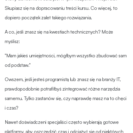
Skupiasz się na dopracowaniu treści kursu. Co więcej, to
dopiero początek zalet takiego rozwiązania.
A co, jeśli znasz się na kwestiach technicznych? Może
myślisz:
"Mam jakieś umiejętności, mógłbym wszystko zbudować sam
od podstaw."
Owszem, jeśli jesteś programistą lub znasz się na branży IT,
prawdopodobnie potrafiłbyś zintegrować różne narzędzia
samemu. Tylko zastanów się, czy naprawdę masz na to chęci
i czas?
Nawet doświadczeni specjaliści często wybierają gotowe
platformy, aby oszczędzić czas i odciążyć się od niektórych