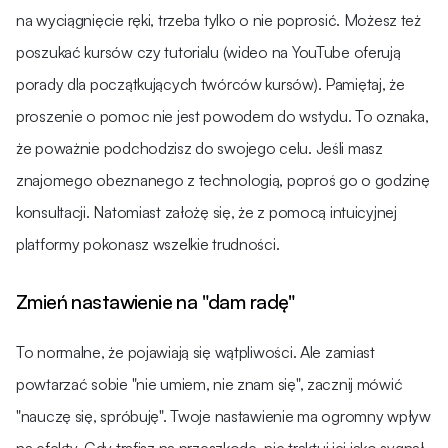
na wyciągnięcie ręki, trzeba tylko o nie poprosić. Możesz też
poszukać kursów czy tutorialu (wideo na YouTube oferują
porady dla początkujących twórców kursów). Pamiętaj, że
proszenie o pomoc nie jest powodem do wstydu. To oznaka,
że poważnie podchodzisz do swojego celu. Jeśli masz
znajomego obeznanego z technologią, poproś go o godzinę
konsultacji. Natomiast założę się, że z pomocą intuicyjnej
platformy pokonasz wszelkie trudności.
Zmień nastawienie na "dam radę"
To normalne, że pojawiają się wątpliwości. Ale zamiast
powtarzać sobie "nie umiem, nie znam się", zacznij mówić
"nauczę się, spróbuję". Twoje nastawienie ma ogromny wpływ
na efekty. Gdy trafisz na przeszkodę, nie traktuj jej jako sygnał