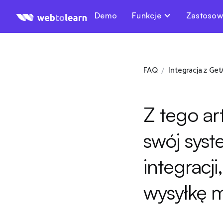
Demo
Funkcje
Zastosow
FAQ
Integracja z Get
/
Z tego ar
swój syst
integracj
wysyłkę m