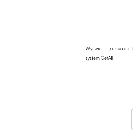
Wyświetli się ekran do
system GetAll.