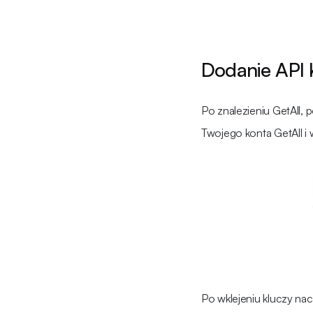
Dodanie API
Po znalezieniu GetAll, 
Twojego konta GetAll i w
Po wklejeniu kluczy naci