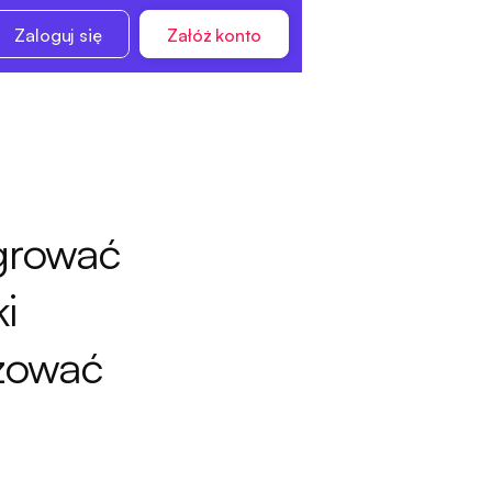
Zaloguj się
Załóż konto
egrować
i
yzować