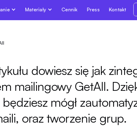
anie
Materiały
Cennik
Press
Kontakt
All
tykułu dowiesz się jak zint
em mailingowy GetAll. Dzięk
i, będziesz mógł zautomat
aili, oraz tworzenie grup.