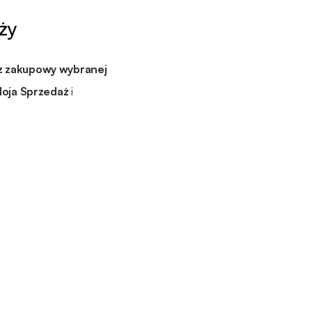
ży
z zakupowy wybranej
oja Sprzedaż
i