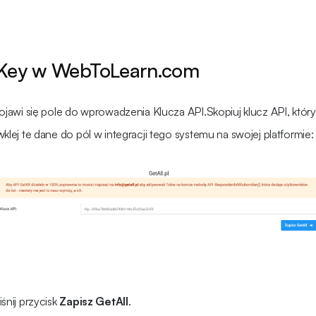
 Key w WebToLearn.com
pojawi się pole do wprowadzenia Klucza API.Skopiuj klucz API, który
klej te dane do pól w integracji tego systemu na swojej platformie:
śnij przycisk
Zapisz GetAll
.