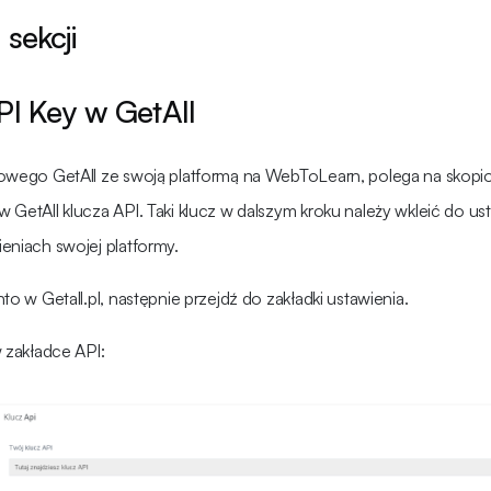
 sekcji
PI Key w GetAll
lowego GetAll ze swoją platformą na WebToLearn, polega na skopi
 GetAll klucza API. Taki klucz w dalszym kroku należy wkleić do ust
eniach swojej platformy.
to w Getall.pl, następnie przejdź do zakładki ustawienia.
w zakładce API: