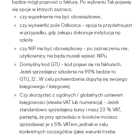
będzie mógł poprosić o fakturę. Po wybraniu Tak pojawią
się opcje w których zaznacz,
czy wypełnienie ma być obowiązkowe,
czy wyświetlić pole Odbiorca - opcja ta przydatna jest
w przypadku, gdy zakupu dokonuje instytucja np
szkoła
czy NIP ma być obowiązkowy - po zaznaczeniu nie,
użytkownicy nie będą musieli wpisać NIPu
Domyślny kod GTU - kod pojawi się na fakturach.
Jeżeli sprzedajesz szkolenia na 99% będzie to
GTU_12 . W celu potwierdzenia dopytaj się swojego
księgowego / księgowej
Czy skorzystać z ogólnych / globalnych ustawień
księgowości (stawka VAT lub numeracja) - Jeżeli
standardowo sprzedajesz kursy i masz 23 % VAT,
pamiętaj, że przy sprzedażu e-booków możesz
sprzedawać je z 5% VATem, jednak w celu
konkretnych szczegółów (jakie warunki trzeba