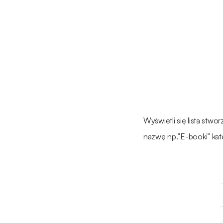
Wyświetli się lista stw
nazwę np.”E-booki” kate