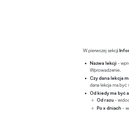
W pierwszej sekcji
Inf
Nazwa lekcji
- wpro
Wprowadzenie.
Czy dana lekcja m
dana lekcja ma być 
Od kiedy ma być 
Od razu
- widoc
Po x dniach
- w