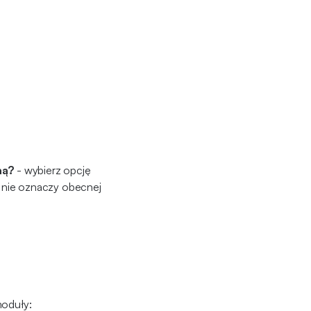
ną?
- wybierz opcję
i nie oznaczy obecnej
moduły: