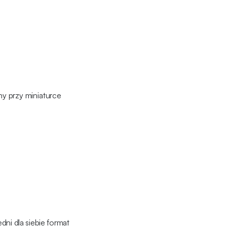
ny przy miniaturce
ni dla siebie format