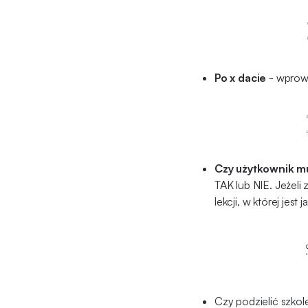
Po x dacie
- wprowa
Czy użytkownik mu
TAK lub NIE. Jeżeli
lekcji, w której jest
Czy podzielić szkol