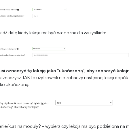
dź datę kiedy lekcja ma być widoczna dla wszystkich:
si oznaczyć tę lekcję jako “ukończoną”, aby zobaczyć kolej
 zaznaczysz TAK to użytkownik nie zobaczy następnej lekcji dopók
 jako ukończoną:
enie/kurs na moduły? - wybierz czy lekcja ma być podzielona na 