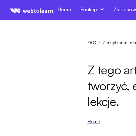
Demo
Funkcje
Zastosow
FAQ
Zarządzanie lek
/
Z tego art
tworzyć,
lekcje.
Home