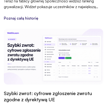
Teraz na tablicy głównej Społeczności widzisz ranking
grywalizacji. Widżet pokazuje uczestników z największą
liczbą punktów, a „Zobacz wszystkie” otwiera pełną tablicę
wyników.
Poznaj całą historię
Szybki zwrot: cyfrowe zgłoszenie zwrotu
zgodne z dyrektywą UE