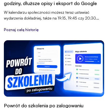
godziny, dłuższe opisy i eksport do Google
W kalendarzu społeczności możesz teraz ustawiać
wydarzenia dokładniej, także na 19:15, 19:45 czy 20:30.
Masz też więcej miejsca na nazwę i opis, a uczestnicy
jednym kliknięciem dodadzą wydarzenie do Google
Poznaj całą historię
Calendar.
Powrót do szkolenia po zalogowaniu