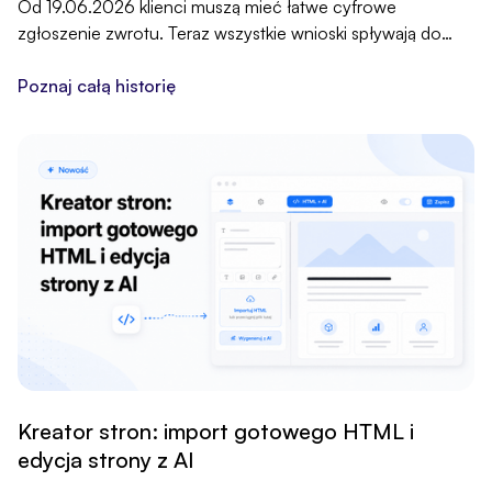
Od 19.06.2026 klienci muszą mieć łatwe cyfrowe
zgłoszenie zwrotu. Teraz wszystkie wnioski spływają do
jednej tabeli w zakładce Moja sprzedaż, a Ty weryfikujesz i
wykonujesz zwrot ręcznie.
Poznaj całą historię
Kreator stron: import gotowego HTML i
edycja strony z AI