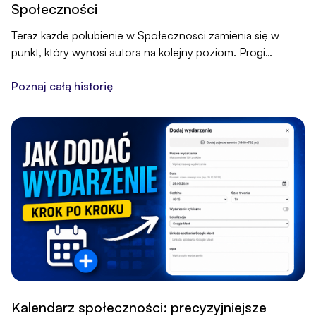
Społeczności
Teraz każde polubienie w Społeczności zamienia się w
punkt, który wynosi autora na kolejny poziom. Progi
punktowe i nagrody przypinasz sam w panelu, a trzy
rankingi pokazują, kto napędza dyskusję.
Poznaj całą historię
Kalendarz społeczności: precyzyjniejsze