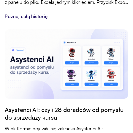
z panelu do pliku Excela jednym kliknięciem. Przycisk Export
.XLS jest w zakładkach Moje Produkty, Moja Sprzedaż i Moi
Klienci, a z arkuszem pracujesz po swojemu: filtrujesz,
Poznaj całą historię
liczysz, archiwizujesz.
Asystenci AI: czyli 28 doradców od pomysłu
do sprzedaży kursu
W platformie pojawiła się zakładka Asystenci AI: