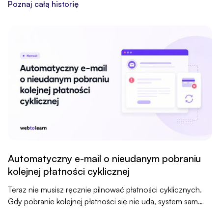
kliknięciem.
Poznaj całą historię
Automatyczny e-mail o nieudanym pobraniu
kolejnej płatności cyklicznej
Teraz nie musisz ręcznie pilnować płatności cyklicznych.
Gdy pobranie kolejnej płatności się nie uda, system sam
wyśle klientowi e-maila z prośbą o uregulowanie