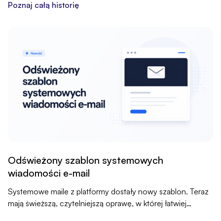
należności.
Poznaj całą historię
Odświeżony szablon systemowych
wiadomości e-mail
Systemowe maile z platformy dostały nowy szablon. Teraz
mają świeższą, czytelniejszą oprawę, w której łatwiej
wyłapać to, co najważniejsze.