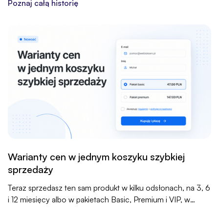
jednym kliknięciem.
Poznaj całą historię
Warianty cen w jednym koszyku szybkiej
sprzedaży
Teraz sprzedasz ten sam produkt w kilku odsłonach, na 3, 6
i 12 miesięcy albo w pakietach Basic, Premium i VIP, w
ramach jednego koszyka. Klient wybiera wariant jednym