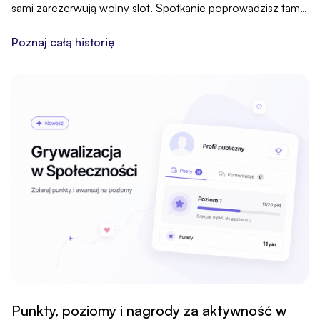
sami zarezerwują wolny slot. Spotkanie poprowadzisz tam,
gdzie zwykle, przez swój link, a kalendarz, rezerwacje,
przypomnienia i płatność trzymasz u nas, w jednym
Poznaj całą historię
miejscu.
Punkty, poziomy i nagrody za aktywność w