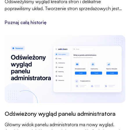
Odświeżyliśmy wygląd kreatora stron i delikatnie
poprawiliśmy układ. Tworzenie stron sprzedażowych jest
teraz przejrzystsze i wygodniejsze, a wszystkie narzędzia
zostają tam, gdzie były.
Poznaj całą historię
Odświeżony wygląd panelu administratora
Główny widok panelu administratora ma nowy wygląd.