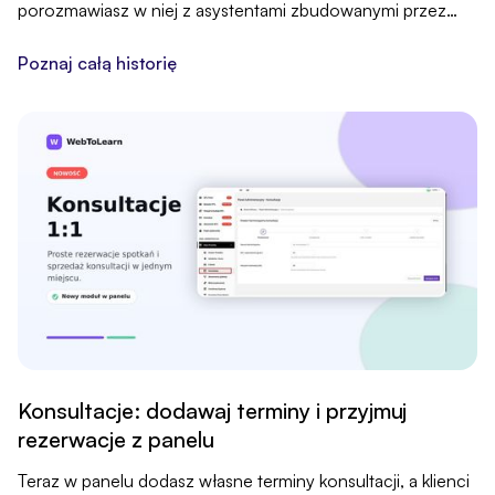
porozmawiasz w niej z asystentami zbudowanymi przez
nas. Pomogą Ci z ofertą, postem na LinkedIn, pomysłem na
kurs, drabiną produktów i webinarem.
Poznaj całą historię
Konsultacje: dodawaj terminy i przyjmuj
rezerwacje z panelu
Teraz w panelu dodasz własne terminy konsultacji, a klienci