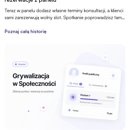
Teraz w panelu dodasz własne terminy konsultacji, a klienci
sami zarezerwują wolny slot. Spotkanie poprowadzisz tam,
gdzie zwykle, przez swój link, a kalendarz, rezerwacje,
przypomnienia i płatność trzymasz u nas, w jednym
Poznaj całą historię
miejscu.