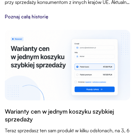
przy sprzedaży konsumentom z innych krajów UE. Aktualne
stawki 27 krajów utrzymujemy za Ciebie, a funkcję włączasz
jednym kliknięciem.
Poznaj całą historię
Warianty cen w jednym koszyku szybkiej
sprzedaży
Teraz sprzedasz ten sam produkt w kilku odsłonach, na 3, 6