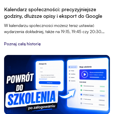
Kalendarz społeczności: precyzyjniejsze
godziny, dłuższe opisy i eksport do Google
W kalendarzu społeczności możesz teraz ustawiać
wydarzenia dokładniej, także na 19:15, 19:45 czy 20:30.
Masz też więcej miejsca na nazwę i opis, a uczestnicy
jednym kliknięciem dodadzą wydarzenie do Google
Poznaj całą historię
Calendar.