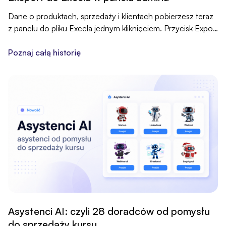
Dane o produktach, sprzedaży i klientach pobierzesz teraz
z panelu do pliku Excela jednym kliknięciem. Przycisk Export
.XLS jest w zakładkach Moje Produkty, Moja Sprzedaż i Moi
Klienci, a z arkuszem pracujesz po swojemu: filtrujesz,
Poznaj całą historię
liczysz, archiwizujesz.
Asystenci AI: czyli 28 doradców od pomysłu
do sprzedaży kursu