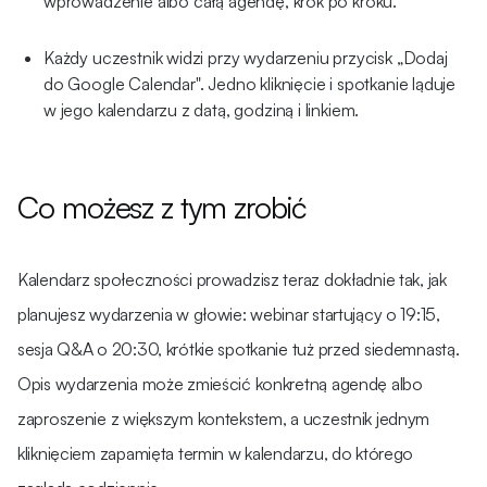
wprowadzenie albo całą agendę, krok po kroku.
Każdy uczestnik widzi przy wydarzeniu przycisk „Dodaj
do Google Calendar". Jedno kliknięcie i spotkanie ląduje
w jego kalendarzu z datą, godziną i linkiem.
Co możesz z tym zrobić
Kalendarz społeczności prowadzisz teraz dokładnie tak, jak
planujesz wydarzenia w głowie: webinar startujący o 19:15,
sesja Q&A o 20:30, krótkie spotkanie tuż przed siedemnastą.
Opis wydarzenia może zmieścić konkretną agendę albo
zaproszenie z większym kontekstem, a uczestnik jednym
kliknięciem zapamięta termin w kalendarzu, do którego