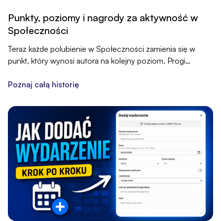
Punkty, poziomy i nagrody za aktywność w
Społeczności
Teraz każde polubienie w Społeczności zamienia się w
punkt, który wynosi autora na kolejny poziom. Progi
punktowe i nagrody przypinasz sam w panelu, a trzy
rankingi pokazują, kto napędza dyskusję.
Poznaj całą historię