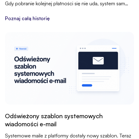
Gdy pobranie kolejnej płatności się nie uda, system sam
wyśle klientowi e-maila z prośbą o uregulowanie
należności.
Poznaj całą historię
Odświeżony szablon systemowych
wiadomości e-mail
Systemowe maile z platformy dostały nowy szablon. Teraz