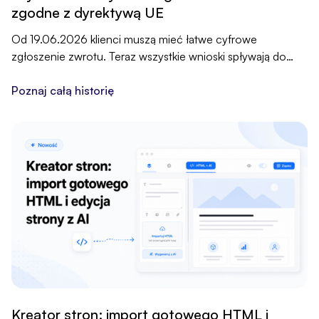
zgodne z dyrektywą UE
Od 19.06.2026 klienci muszą mieć łatwe cyfrowe
zgłoszenie zwrotu. Teraz wszystkie wnioski spływają do
jednej tabeli w zakładce Moja sprzedaż, a Ty weryfikujesz i
wykonujesz zwrot ręcznie.
Poznaj całą historię
Kreator stron: import gotowego HTML i