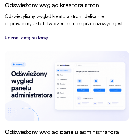
Odświeżony wygląd kreatora stron
Odświeżyliśmy wygląd kreatora stron i delikatnie
poprawiliśmy układ. Tworzenie stron sprzedażowych jest
teraz przejrzystsze i wygodniejsze, a wszystkie narzędzia
zostają tam, gdzie były.
Poznaj całą historię
Odświeżony wygląd panelu administratora