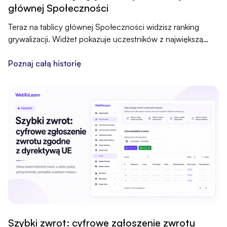
głównej Społeczności
Teraz na tablicy głównej Społeczności widzisz ranking
grywalizacji. Widżet pokazuje uczestników z największą
liczbą punktów, a „Zobacz wszystkie” otwiera pełną tablicę
wyników.
Poznaj całą historię
Szybki zwrot: cyfrowe zgłoszenie zwrotu