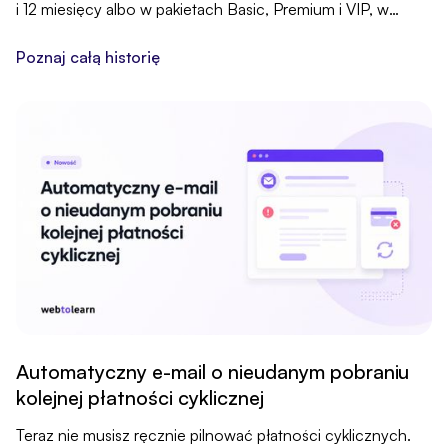
i 12 miesięcy albo w pakietach Basic, Premium i VIP, w
ramach jednego koszyka. Klient wybiera wariant jednym
kliknięciem.
Poznaj całą historię
Automatyczny e-mail o nieudanym pobraniu
kolejnej płatności cyklicznej
Teraz nie musisz ręcznie pilnować płatności cyklicznych.