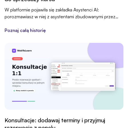
W platformie pojawiła się zakładka Asystenci AI:
porozmawiasz w niej z asystentami zbudowanymi przez
nas. Pomogą Ci z ofertą, postem na LinkedIn, pomysłem na
kurs, drabiną produktów i webinarem.
Poznaj całą historię
Konsultacje: dodawaj terminy i przyjmuj
rezerwacje z panelu